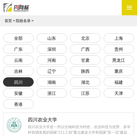
SITE ME
首页
>
院校名录
>
首页
全部
山东
北京
上海
新闻资讯
广东
深圳
广西
贵州
院校名录
云南
河南
甘肃
黑龙江
特色介绍
志愿填报
吉林
辽宁
陕西
重庆
产品服务
四川
湖南
湖北
福建
联系我们
安徽
浙江
江苏
天津
香港
在线客服:
杨老师
四川农业大学
季老师
四川农业大学是一所以生物科技为特色，农业科技为优势，多学
科协调发展的国家“211工程”重点建设大学和国家“双一流”建设高